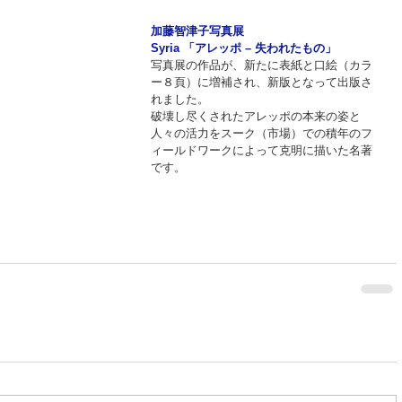
加藤智津子写真展 
Syria 「アレッポ – 失われたもの」
写真展の作品が、新たに表紙と口絵（カラ
ー８頁）に増補され、新版となって出版さ
れました。
破壊し尽くされたアレッポの本来の姿と
人々の活力をスーク（市場）での積年のフ
ィールドワークによって克明に描いた名著
です。