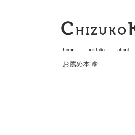
C
HIZUKO
home
portfolio
about
お薦め本 🍇