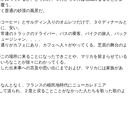
を覆う。
ごく普通の砂漠の風景だ。
かコーヒー）とサルディン入りのオムレツだけで、３０ディナールと
うに、安い。
。常連のトラックのドライバー、バスの乗客、バイクの旅人、バック
ミュージシャン、、、、
、通りがカフェにあり、カフェへ人々がやってくる。芝居の舞台のよ
がこの場所に来ることになったできごとや、マリカを留まらせている
ろいろなことが徐々にわかってくる。
験した出来事への言及や思い出にまでおよび、マリカには家族があ
。なんとなく、
フランスの植民地時代にニューカレドニア
して送られ、２度と戻ることことがなかった人たちを歌った歌のよ