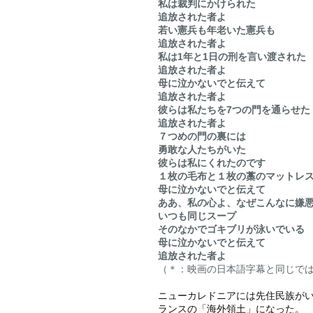
私は裁判にかけられた
追放された者よ
若い憲兵も年老いた
憲兵も
追放された者よ
私は1年と1日の刑を言い渡された
追放された者よ
母に泣かないでと伝えて
追放された者よ　
彼らは私たちを7つの門を通らせた
追放された者よ
７つめの門の裏には
勇敢な人たちがいた
彼らは私にくれたのです
１枚の毛布と１枚の藁のマットレ
母に泣かないでと伝えて
ああ、私の心よ、なぜこんなに嫌悪
いつも同じスープ
そのなかでゴキブリが泳いでいる
母に
泣かないで
と伝えて
追放された者よ
（＊：映画の日本語字幕と同じで
ニューカレドニアには先住民族が
ランスの「海外領土」になった。