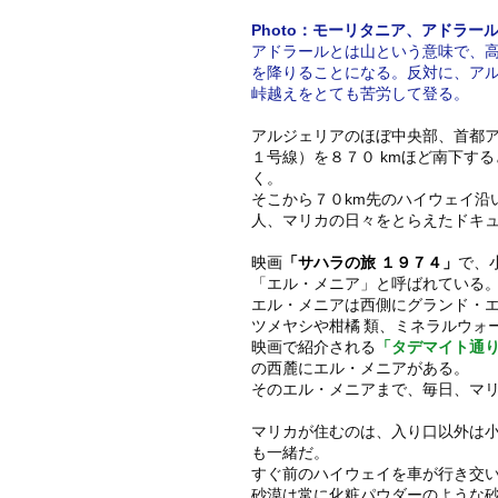
Photo：モーリタニア、アドラ
アドラールとは山という意味で、
を降りることになる。反対に、ア
峠越えをとても苦労して登る。
アルジェリアのほぼ中央部、首都
１号線）を８７０ kmほど南下す
く。
そこから７０km先のハイウェイ沿
人、マリカの日々をとらえたドキ
映画
「サハラの旅 １９７４」
で、
「エル・メニア」と呼ばれている
エル・メニアは西側にグランド・
ツメヤシや柑橘 類、ミネラルウォ
映画で紹介される
「タデマイト通
の西麓にエル・メニアがある。
そのエル・メニアまで、毎日、マ
マリカが住むのは、入り口以外は
も一緒だ。
すぐ前のハイウェイを車が行き交
砂漠は常に化粧パウダーのような