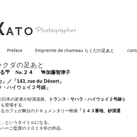
K
Photographer
ATO
Preface
Empreinte de chameau らくだの足あと
cont
au🐪ラクダの足あと
する
🌴　
No.２４
      🐪
加藤智津子
43, rue du Désert」
ラ・ハイウェイ２号線」
の日本の若者が砂漠道路、
トランス・サハラ・ハイウェイ２号線
を
にも登場する。
あるカフェが舞台のドキュメンタリー映画
「１４３番地、砂漠通
カ
」というタイトルになる。
ルハーニ監督の２０１９年の作品。