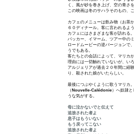
く、風が砂を巻き上げ、空の青さ
この映画は冬のサハラそのもの、
カフェのメニューは飲み物（お茶
６０ディナール。客に言われるよ
カフェにはさまざまな客が訪れる
パッカー、イマーム、ツアー中の
ロードムービーの逆バージョンで
うでもある。
客たちとの会話によって、マリカ
理由には一切触れていないが、い
アルジェリアが過去２０年間に経
り、殺された娘がいたらしい。
最後につぶやくように歌う
マリカ
（
Nouvelle-Calédonie
）へ奴隷と
うな気がする。
母に
泣かないで
と伝えて
追放された者よ
息子はもういない
もう戻ってこない
追放された者よ