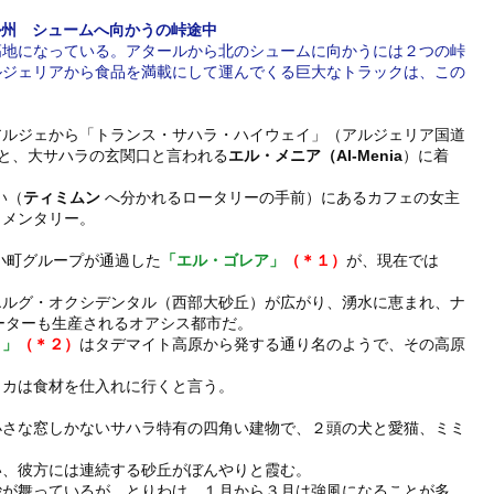
ール州　シュームへ向かうの峠途中
高地になっている。アタールから北のシュームに向かうには２つの峠
ルジェリアから食品を満載にして運んでくる巨大なトラックは、この
アルジェから「トランス・サハラ・ハイウェイ」（アルジェリア国道
ると、大サハラの玄関口と言われる
エル・メニア（Al-Menia
）に着
い（
ティミムン 
へ分かれるロータリーの手前）にあるカフェの女主
ュメンタリー。
小町グループが通過した
「エル・ゴレア」
（＊１）
が、現在では
。
エルグ・オクシデンタル（西部大砂丘）が広がり、湧水に恵まれ、ナ
ーターも生産されるオアシス都市だ。
り」
（＊２）
はタデマイト高原から発する通り名のようで、その高原
リカは食材を仕入れに行くと言う。
小さな窓しかないサハラ特有の四角い建物で、２頭の犬と愛猫、ミミ
い、彼方には連続する砂丘がぼんやりと霞む。
砂が舞っているが、とりわけ、１月から３月は強風になることが多