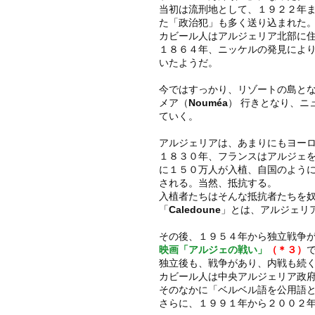
当初は流刑地として、１９２２年
た「政治犯」も多く送り込まれた
カビール人はアルジェリア北部に
１８６４年、ニッケルの発見によ
いたようだ。
今ではすっかり、リゾートの島と
メア（
Nouméa
） 行きとなり、ニ
ていく。
アルジェリアは、あまりにもヨー
１８３０年、フランスはアルジェ
に１５０万人が入植、自国のよう
される。当然、抵抗する。
入植者たちはそんな抵抗者たちを
「
Caledoune
」とは、
アルジェリ
その後、１９５４年から独立戦争
映画「アルジェの戦い」
（＊３）
独立後も、戦争があり、内戦も続
カビール人は中央アルジェリア政
そのなかに「ベルベル語を公用語
さらに、１９９１年から２００２