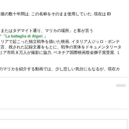
）
後の数十年間は. この名称をそのまま使用していた. 現在は
El 
、またはタデマイト通り、マリカの場所」と客が言う
／
「La battaglia di Algeri 」
リアで起こった独立戦争を描いた映画. イタリア人ジッロ・ポンテ
証言、残された記録文書をもとに、戦争の実体をドキュメンタリータ
リア市民８万人が撮影に協力. ベネチア国際映画祭金獅子賞受賞. 
１
後のマリカを紹介する動画では、少し悲しい気分にもなるが、現在カ