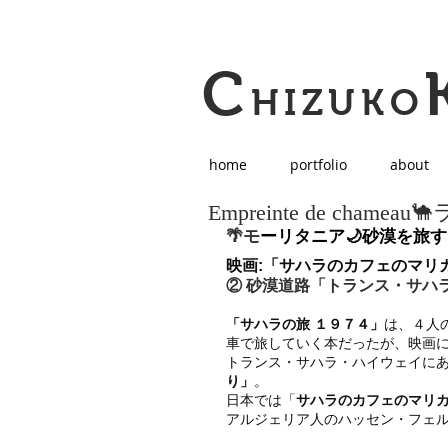
C
HIZUKO
home
portfolio
about
Empreinte de chame
🌴モ
ーリタニア🌙砂漠を旅
映画:「サハラのカフェのマリカ」／「1
② 砂漠道路「トランス・サハ
「サハラの旅 １９７４」
は、４人
車で旅していく本だったが、映画
トランス・サハラ・ハイウェイに
り」
。
日本では「
サハラのカフェのマリ
アルジェリア人のハッセン・フェ