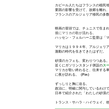
カビール人たちはフランスの植民
要因の影響を受けて、故郷を離れ
フランスのアルジェリア移民の多
映画の冒頭では、チュニスで生ま
後にマリカの歌が流れる。
ハッセン・フェルハーニ監督は「
マリカは１９９４年、アルジェリ
激動の時代を生きてきたはずだ。
砂漠のカフェも、変わりつつある
近くにガソリンスタンド併設の
ス
マリカが歌い終わると、往来する
に夜が訪れる。
（Fin）
ずっしりと胸に迫る。
政治に、明確に関与しているわけ
日本で紹介された「わたしの砂漠の
トランス・サハラ・ハイウェイ、
___________________________