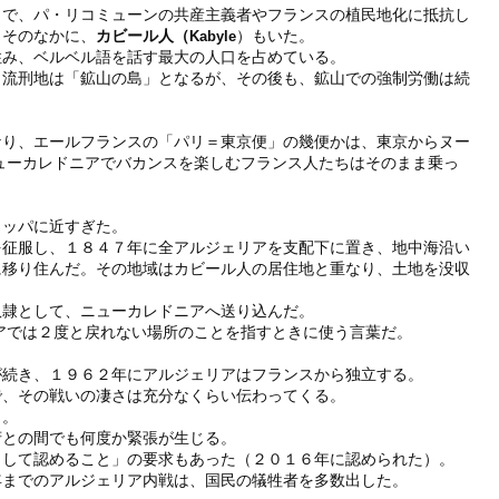
まで、パ・リコミューンの共産主義者やフランスの植民地化に抵抗し
。そのなかに、
カビール人（
）もいた。
Kabyle
住み、ベルベル語を話す最大の人口を占めている。
り流刑地は「鉱山の島」となるが、その後も、鉱山での強制労働は続
なり、エールフランスの「パリ＝東京便」の幾便かは、東京からヌー
ューカレドニアでバカンスを楽しむフランス人たちはそのまま乗っ
ロッパに近すぎた。
を征服し、１８４７年に全アルジェリアを支配下に置き、地中海沿い
に移り住んだ。その地域はカビール人の居住地と重なり、土地を没収
奴隷として、ニューカレドニアへ送り込んだ。
アでは２度と戻れない場所のことを指すときに使う言葉だ。
が続き、１９６２年にアルジェリアはフランスから独立する。
で、その戦いの凄さは充分なくらい伝わってくる。
く。
府との間でも何度か緊張が生じる。
として認めること」の要求もあった（２０１６年に認められた）。
年までのアルジェリア内戦は、国民の犠牲者を多数出した。