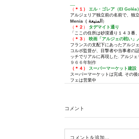
__
（
＊１）
 エル・ゴレア（El Goléa
アルジェリア独立前の名前で、独立
Menia（
）
（
＊２
） 
タデマイト通り
「ここの住所は砂漠通り１４３番
（
＊３
）
映画「アルジェの戦い」
フランスの支配下にあったアルジェ
コルボ監督が、目撃者や当事者の
ッチでリアルに再現した. アルジェ
９６６年制作
（＊４）
スーパーマーケット建設 
スーパーマーケットは完成. その
フェは営業中
コメント
コメントを追加…