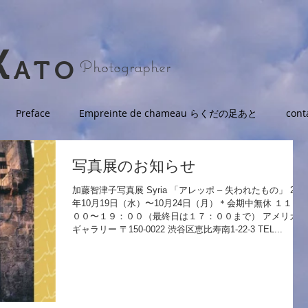
K
Photographer
ATO
Preface
Empreinte de chameau らくだの足あと
cont
写真展のお知らせ
加藤智津子写真展 Syria 「アレッポ – 失われたもの」 201
年10月19日（水）〜10月24日（月）＊会期中無休 １１：
００〜１９：００（最終日は１７：００まで） アメリカ橋
ギャラリー 〒150-0022 渋谷区恵比寿南1-22-3 TEL...