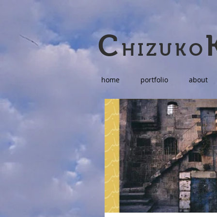
C
HIZUKO
home
portfolio
about