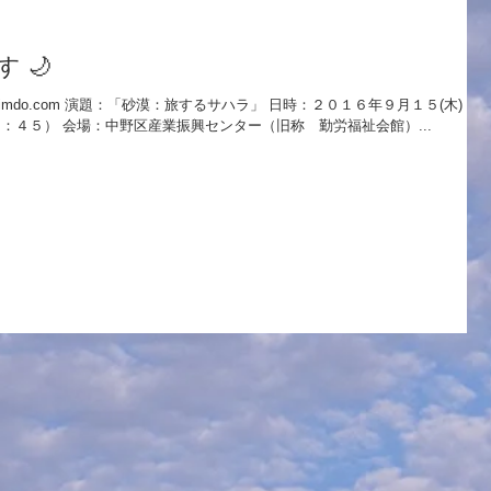
 🌙
.jimdo.com 演題：「砂漠：旅するサハラ」 日時：２０１６年９月１５(木) １
：４５） 会場：中野区産業振興センター（旧称 勤労福祉会館）...