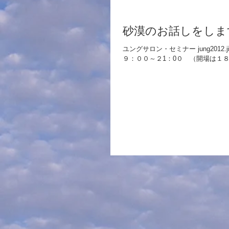
砂漠のお話しをします
ユングサロン・セミナー jung2012
９：００～２1：0０ （開場は１８