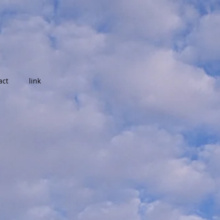
act
link
6