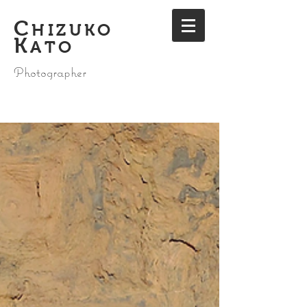
C
HIZUKO
K
ATO
Photographer