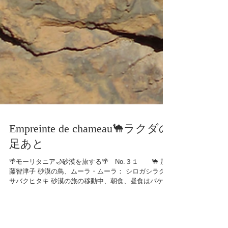
Empreinte de chameau🐪ラクダの
足あと
🌴モーリタニア🌙砂漠を旅する🌴 No.３１ 🐪 加
藤智津子 砂漠の鳥、ムーラ・ムーラ： シロガシラクロ
サバクヒタキ 砂漠の旅の移動中、朝食、昼食はバケッ
トとお茶で簡単に済ませることが多い。 きちんと食事
をするのは夕食だけになる。...