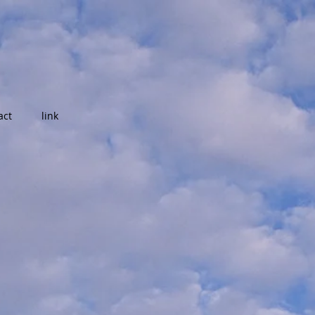
act
link