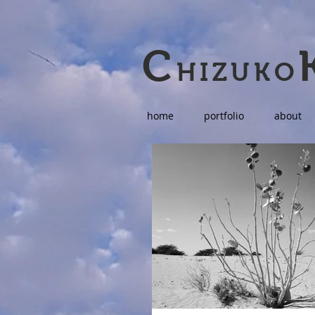
C
HIZUKO
home
portfolio
about