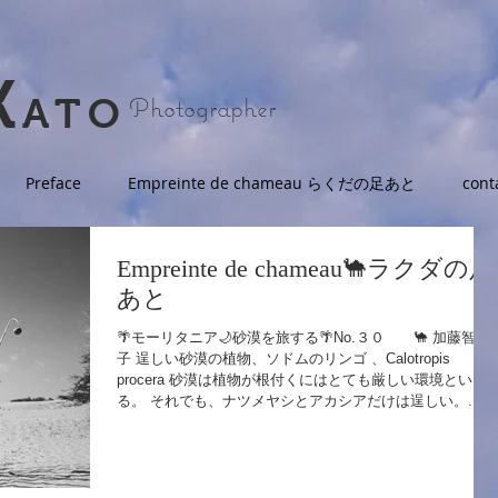
K
Photographer
ATO
Preface
Empreinte de chameau らくだの足あと
cont
Empreinte de chameau🐪ラクダの足
あと
🌴モーリタニア🌙砂漠を旅する🌴No.３０ 🐪 加藤智津
子 逞しい砂漠の植物、ソドムのリンゴ 、Calotropis
procera 砂漠は植物が根付くにはとても厳しい環境といえ
る。 それでも、ナツメヤシとアカシアだけは逞しい。...