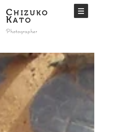
C
HIZUKO
K
ATO
Photographer